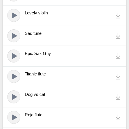
Lovely violin
Sad tune
Epic Sax Guy
Titanic flute
Dog vs cat
Roja flute