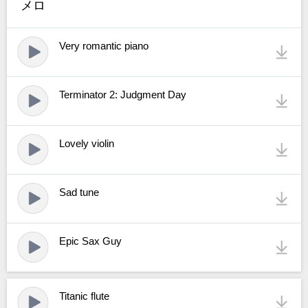
メロ
Very romantic piano
Terminator 2: Judgment Day
Lovely violin
Sad tune
Epic Sax Guy
Titanic flute