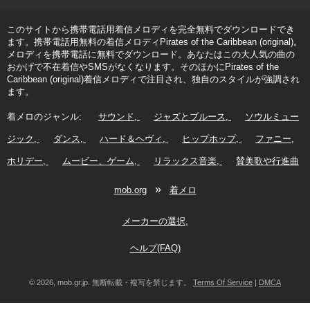
このサイトから携帯電話用着信メロディを完全無料でダウンロードでき
ます。携帯電話用無料の着信メロディPirates of the Caribbean (original)。
メロディを携帯電話に無料でダウンロード。あなたはこの大人気の曲の
おかげで不在着信やSMSがなくなります。そのほかにPirates of the
Caribbean (original)着信メロディで注目され、独自のスタイルが強調され
ます。
着メロのジャンル:
サウンド
ジャズとブルース
ソウルミュー
ジック
ダンス
ハード＆ヘヴィ
ヒップホップ
ファニー
ホリデー
ムービー、ゲーム
リラックス音楽
賛美歌や行進曲
»
mob.org
着メロ
メーカーの選択
ヘルプ(FAQ)
© 2026, mob.gr.jp. 無断転載・複写を禁じます。
Terms Of Service
|
DMCA