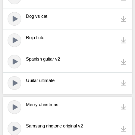
Dog vs cat
Roja flute
Spanish guitar v2
Guitar ultimate
Merry christmas
Samsung ringtone original v2