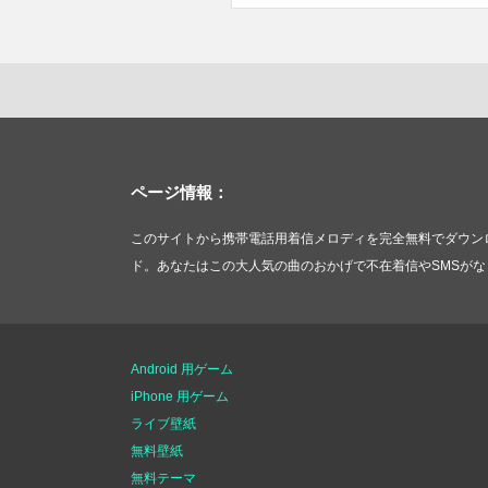
ページ情報：
このサイトから携帯電話用着信メロディを完全無料でダウンロードできます。
ド。あなたはこの大人気の曲のおかげで不在着信やSMSがなくなります。そ
Android 用ゲーム
iPhone 用ゲーム
ライブ壁紙
無料壁紙
無料テーマ