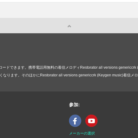
携帯電話用無料の着信メロディRestorator all versions genericcrk
のほかにRestorator all versions genericcrk (Keygen mu
参加:
メーカーの選択