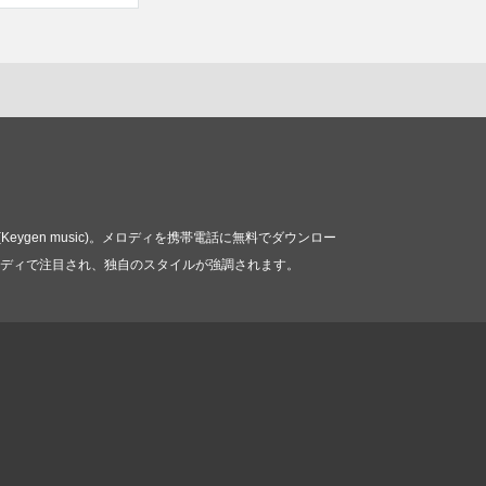
 (Keygen music)。メロディを携帯電話に無料でダウンロー
sic)着信メロディで注目され、独自のスタイルが強調されます。