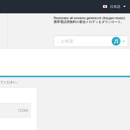
日本語
Restorator all versions genericcrk (Keygen music):
携帯電話用無料の着信メロディをダウンロード。
選択してください。
722Kb