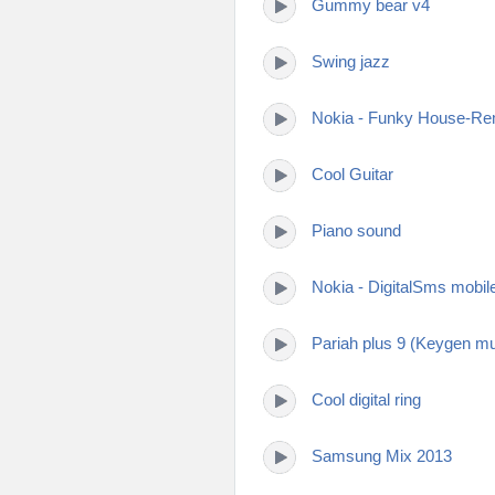
Gummy bear v4
Swing jazz
Nokia - Funky House-Re
Cool Guitar
Piano sound
Nokia - DigitalSms mobil
Pariah plus 9 (Keygen mu
Cool digital ring
Samsung Mix 2013