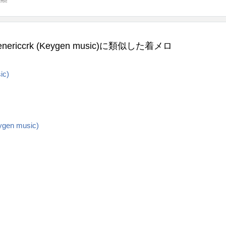
ns genericcrk (Keygen music)に類似した着メロ
ic)
eygen music)