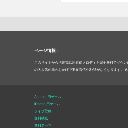
ページ情報：
このサイトから携帯電話用着信メロディを完全無料でダウンロードできま
の大人気の曲のおかげで不在着信やSMSがなくなります。そのほかにHar
Android 用ゲーム
iPhone 用ゲーム
ライブ壁紙
無料壁紙
無料テーマ