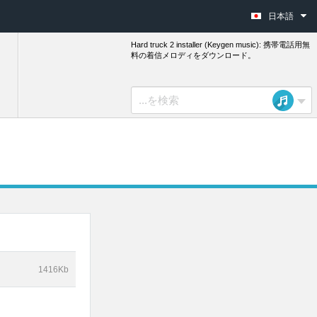
日本語
Hard truck 2 installer (Keygen music): 携帯電話用無
料の着信メロディをダウンロード。
。
1416Kb