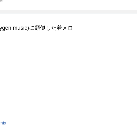
er (Keygen music)に類似した着メロ
mix