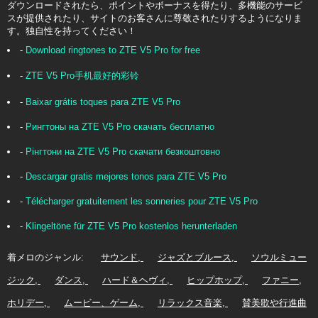
ダウンロードされたら、ポイントやボーナスを得たり、多機能のサービ
スが提供されたり、サイトのお客さんに尊敬されたりするようになりま
す。独自性を持ってください！
-
Download ringtones to ZTE V5 Pro for free
-
ZTE V5 Pro手机最好的彩铃
-
Baixar grátis toques para ZTE V5 Pro
-
Рингтоны на ZTE V5 Pro скачать бесплатно
-
Рінгтони на ZTE V5 Pro скачати безкоштовно
-
Descargar gratis mejores tonos para ZTE V5 Pro
-
Télécharger gratuitement les sonneries pour ZTE V5 Pro
-
Klingeltöne für ZTE V5 Pro kostenlos herunterladen
着メロのジャンル:
サウンド
ジャズとブルース
ソウルミュー
ジック
ダンス
ハード＆ヘヴィ
ヒップホップ
ファニー
ホリデー
ムービー、ゲーム
リラックス音楽
賛美歌や行進曲