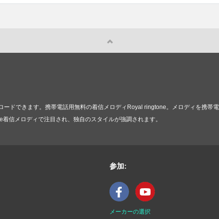
ドできます。携帯電話用無料の着信メロディRoyal ringtone。メロディを
gtone着信メロディで注目され、独自のスタイルが強調されます。
参加:
メーカーの選択