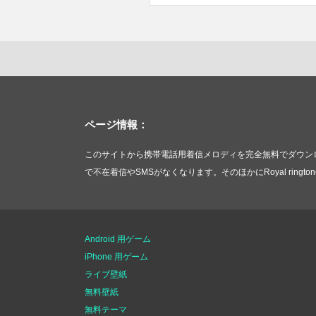
ページ情報：
このサイトから携帯電話用着信メロディを完全無料でダウンロー
で不在着信やSMSがなくなります。そのほかにRoyal rin
Android 用ゲーム
iPhone 用ゲーム
ライブ壁紙
無料壁紙
無料テーマ