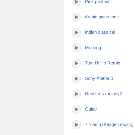
Pink panther
Arabic piano tone
Indian classical
Morning
Tum Hi Ho Remix
Sony Xperia S
New sms melody2
Guitar
7 Sins 5 (Keygen music)