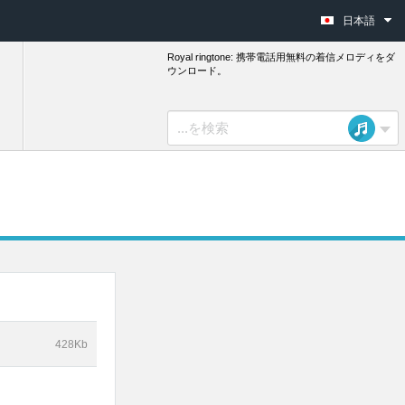
日本語
Royal ringtone: 携帯電話用無料の着信メロディをダ
ウンロード。
428Kb