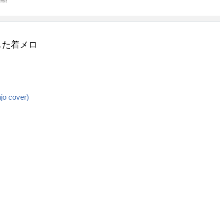
似した着メロ
jo cover)