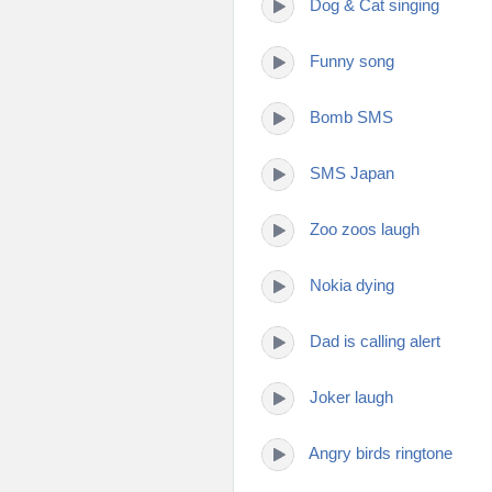
Dog & Cat singing
Funny song
Bomb SMS
SMS Japan
Zoo zoos laugh
Nokia dying
Dad is calling alert
Joker laugh
Angry birds ringtone