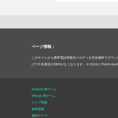
ページ情報：
このサイトから携帯電話用着信メロディを完全無料でダウンロ
げで不在着信やSMSがなくなります。そのほかにPumm p
Android 用ゲーム
iPhone 用ゲーム
ライブ壁紙
無料壁紙
無料テーマ