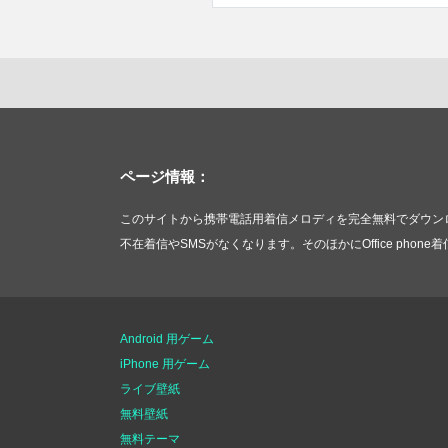
ページ情報：
このサイトから携帯電話用着信メロディを完全無料でダウンロー
不在着信やSMSがなくなります。そのほかにOffice ph
Android 用ゲーム
iPhone 用ゲーム
ライブ壁紙
無料壁紙
無料テーマ