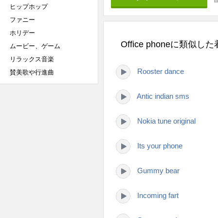
ヒップホップ
ファニー
ホリデー
Office phoneに類似し
ムービー、ゲーム
リラックス音楽
Rooster dance
賛美歌や行進曲
Antic indian sms
Nokia tune original
Its your phone
Gummy bear
Incoming fart