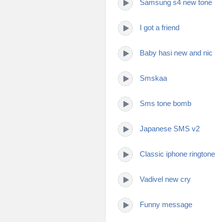
Samsung s4 new tone
I got a friend
Baby hasi new and nic
Smskaa
Sms tone bomb
Japanese SMS v2
Classic iphone ringtone
Vadivel new cry
Funny message