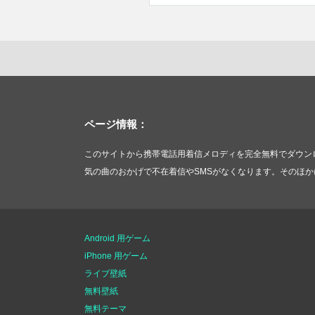
ページ情報：
このサイトから携帯電話用着信メロディを完全無料でダウンロードで
気の曲のおかげで不在着信やSMSがなくなります。そのほかにMicr
Android 用ゲーム
iPhone 用ゲーム
ライブ壁紙
無料壁紙
無料テーマ