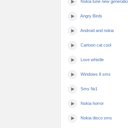
Nokia tune new generati
Angry Birds
Android and nokia
Cartoon cat cool
Love whistle
Windows 8 sms
Sms №1
Nokia horror
Nokia disco sms