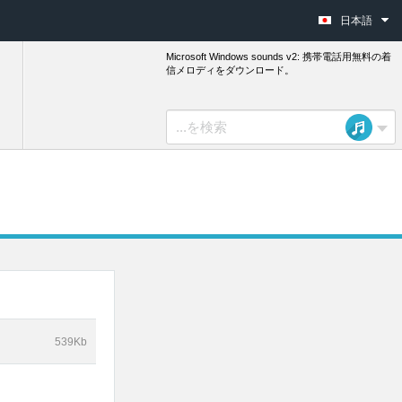
日本語
Microsoft Windows sounds v2: 携帯電話用無料の着
信メロディをダウンロード。
539Kb