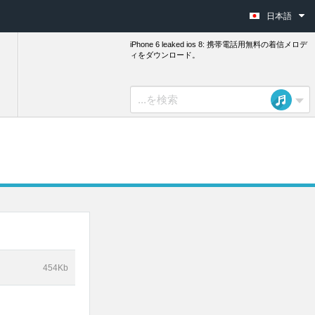
日本語
iPhone 6 leaked ios 8: 携帯電話用無料の着信メロデ
ィをダウンロード。
454Kb