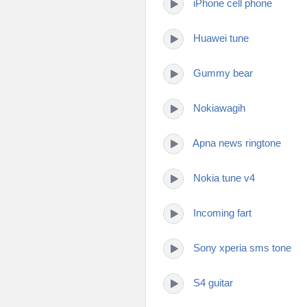
iPhone cell phone
Huawei tune
Gummy bear
Nokiawagih
Apna news ringtone
Nokia tune v4
Incoming fart
Sony xperia sms tone
S4 guitar