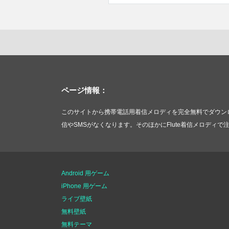
ページ情報：
このサイトから携帯電話用着信メロディを完全無料でダウンロ
信やSMSがなくなります。そのほかにFlute着信メロディ
Android 用ゲーム
iPhone 用ゲーム
ライブ壁紙
無料壁紙
無料テーマ