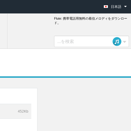
日本語
Flute: 携帯電話用無料の着信メロディをダウンロー
ド。
452Kb