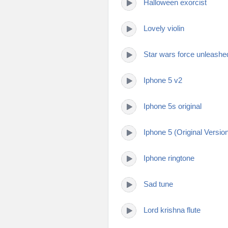
Halloween exorcist
Lovely violin
Star wars force unleashe
Iphone 5 v2
Iphone 5s original
Iphone 5 (Original Versio
Iphone ringtone
Sad tune
Lord krishna flute